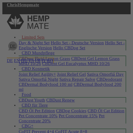
ChrisHempmate
Jetzt registrieren
Limited Sets
Day & Night Set
Hello Set - Deutsche Version
Hello Set -
DE
Englische Version
Hello CBDog Set
CBD Mundpflege
CBDent Fluid Lemon Grass
CBDent Gel Lemon Grass
DE
EN
HU
ES
FR
IT
RO
MHD 10/26
CBDent Gel Eucalyptus MHD 10/26
CBD Kosmetik
Joint Relief Agility+
Joint Relief Gel
Sativa Omorfiá Day
Sativa Omorfiá Night
Sativa Repair Salve
CBDeodorant
CBDermal Bodyfood 100 ml
CBDermal Bodyfood 200
ml
Food
CBDust Youth
CBDust Renew
CBD für Tiere
CBD Öl Pet Edition
CBDog Cookies
CBD Öl Cat Edition
Pet Concentrate 10%
Pet Concentrate 15%
Pet
Concentrate 20%
CBG+
CoFIT Prevent 4+4
CoFIT Acute 8+8